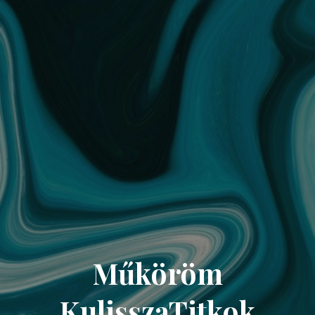
Műköröm
KulisszaTitkok