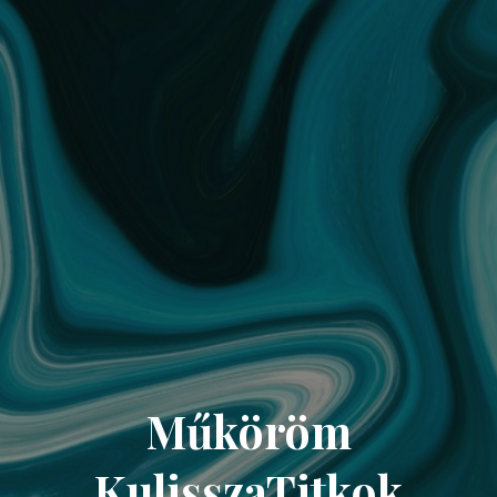
Műköröm
KulisszaTitkok