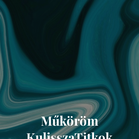
Műköröm
KulisszaTitkok