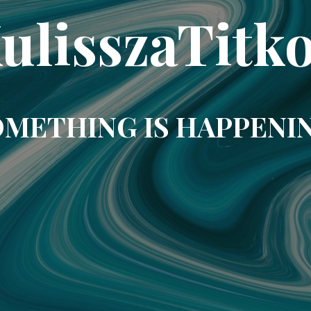
ulisszaTitk
METHING IS HAPPENI