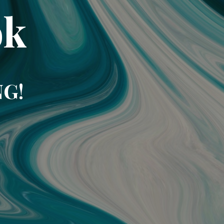
ok
NG!