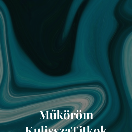
Műköröm
KulisszaTitkok