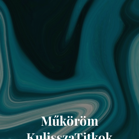
Műköröm
KulisszaTitkok