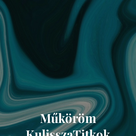
Műköröm
KulisszaTitkok