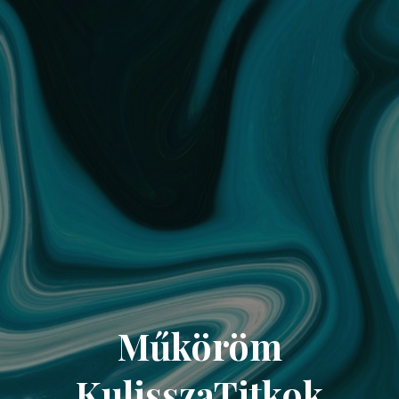
Műköröm
KulisszaTitkok