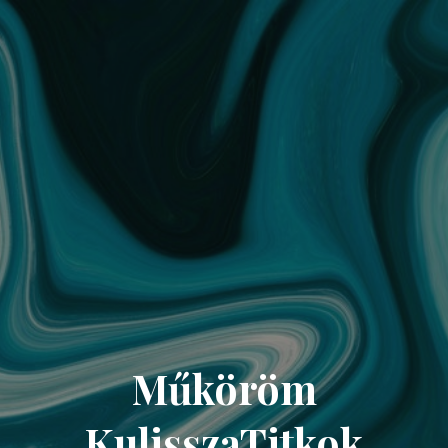
Műköröm
KulisszaTitkok