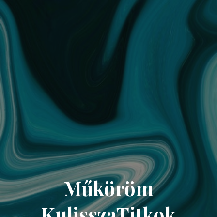
Műköröm
KulisszaTitkok