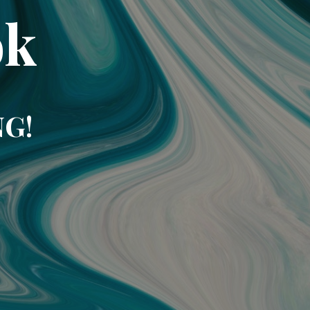
ok
NG!