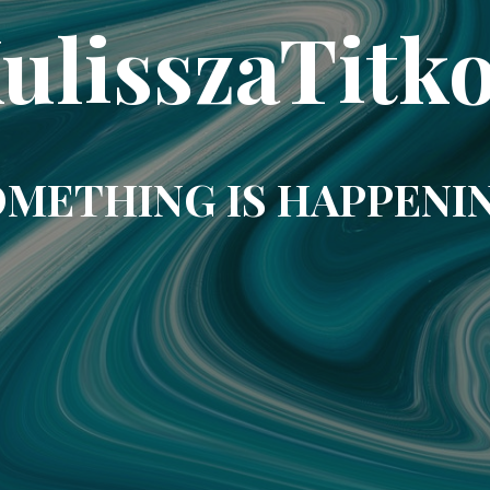
ulisszaTitk
METHING IS HAPPENI