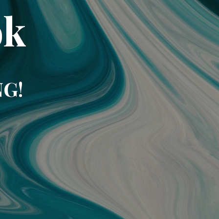
ok
NG!