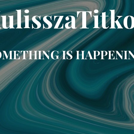
ulisszaTitk
METHING IS HAPPENI