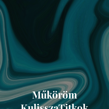
Műköröm
KulisszaTitkok