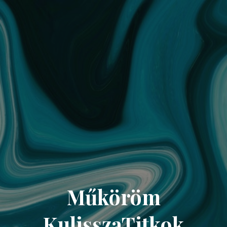
Műköröm
KulisszaTitkok