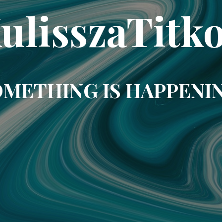
ulisszaTitk
METHING IS HAPPENI