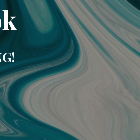
ok
NG!