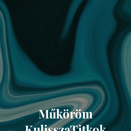
Műköröm
KulisszaTitkok