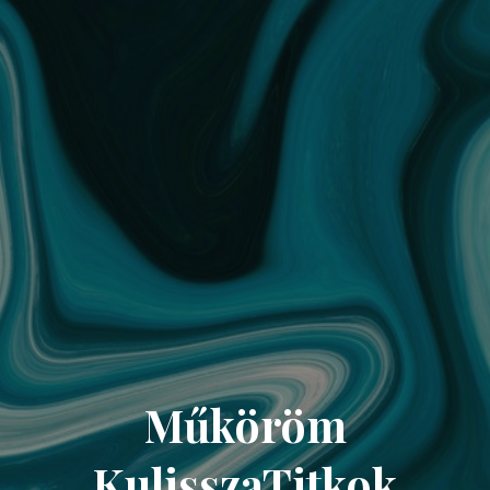
Műköröm
KulisszaTitkok