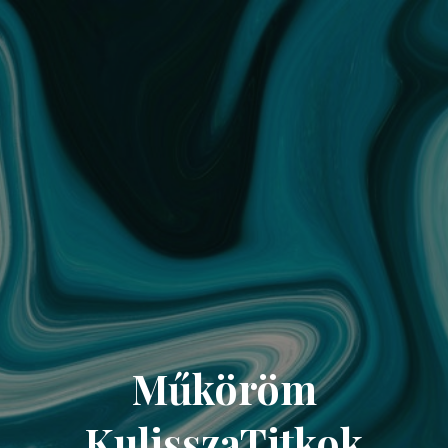
Műköröm
KulisszaTitkok