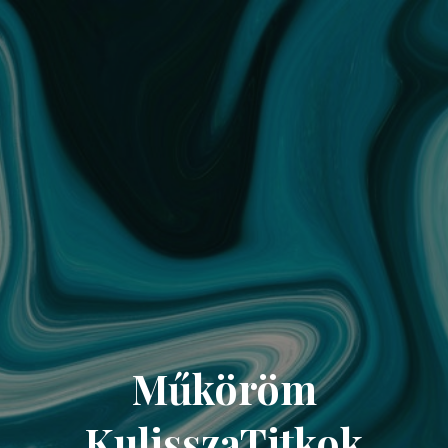
Műköröm
KulisszaTitkok