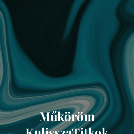
Műköröm
KulisszaTitkok