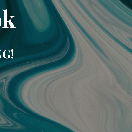
ok
NG!