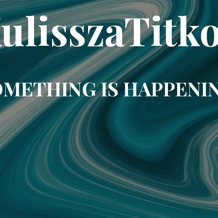
ulisszaTitk
METHING IS HAPPENI