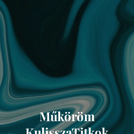
Műköröm
KulisszaTitkok