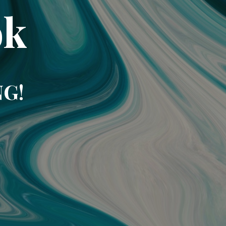
ok
NG!