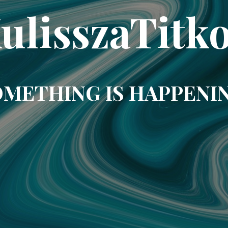
ulisszaTitk
METHING IS HAPPENI