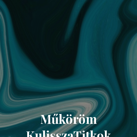
Műköröm
KulisszaTitkok