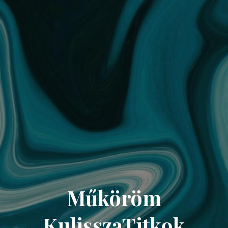
Műköröm
KulisszaTitkok