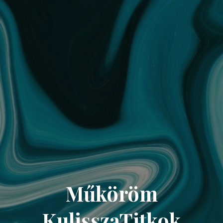
Műköröm
KulisszaTitkok