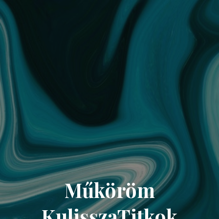
Műköröm
KulisszaTitkok