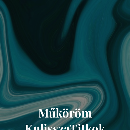
Műköröm
KulisszaTitkok