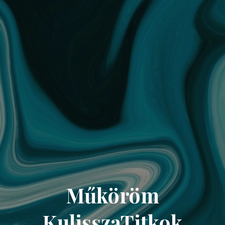
Műköröm
KulisszaTitkok