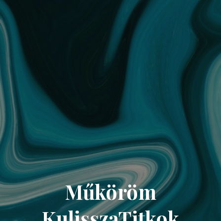
Műköröm
KulisszaTitkok