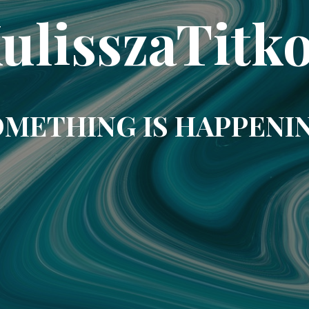
ulisszaTitk
METHING IS HAPPENI