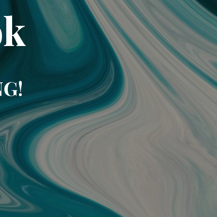
ok
NG!