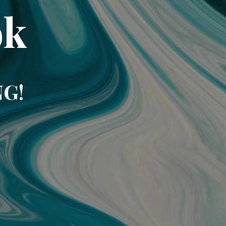
ok
NG!