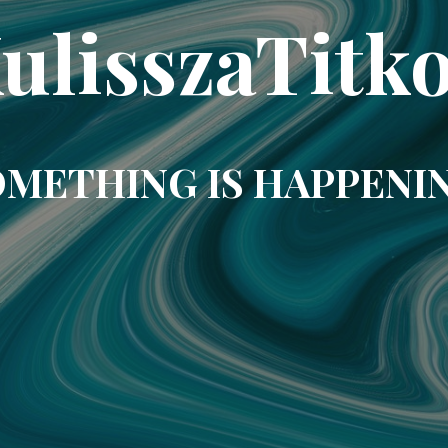
ulisszaTitk
METHING IS HAPPENI