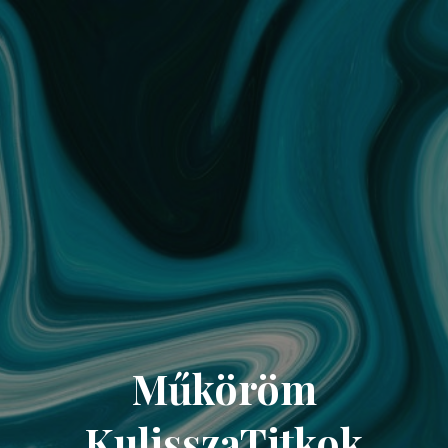
Műköröm
KulisszaTitkok