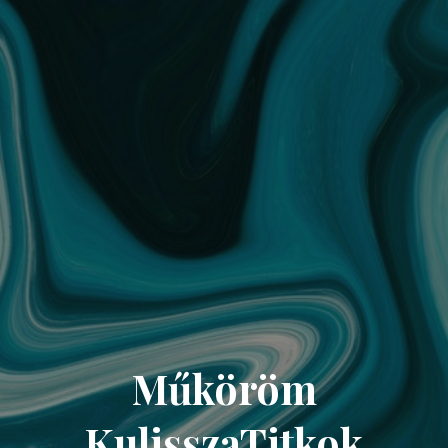
Műköröm
KulisszaTitkok