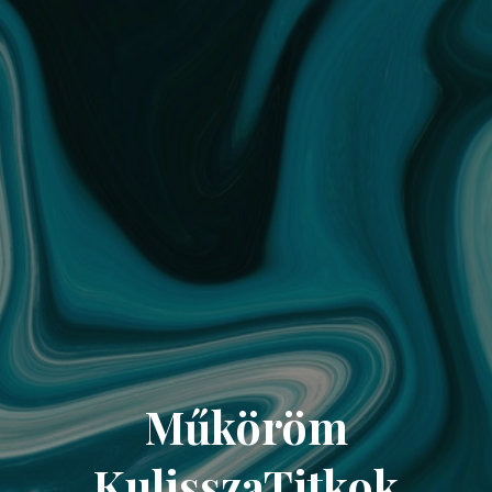
Műköröm
KulisszaTitkok