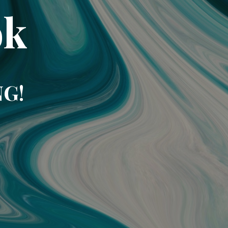
ok
NG!