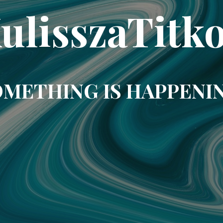
ulisszaTitk
METHING IS HAPPENI