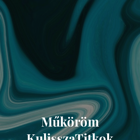
Műköröm
KulisszaTitkok