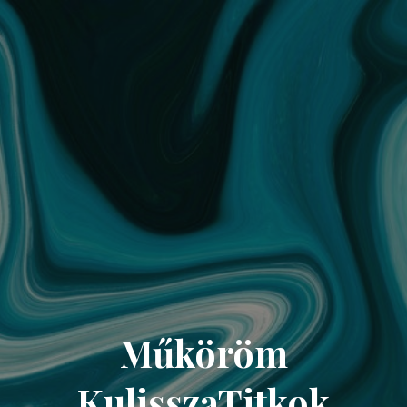
Műköröm
KulisszaTitkok