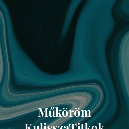
Műköröm
KulisszaTitkok