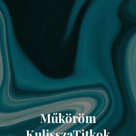
Műköröm
KulisszaTitkok