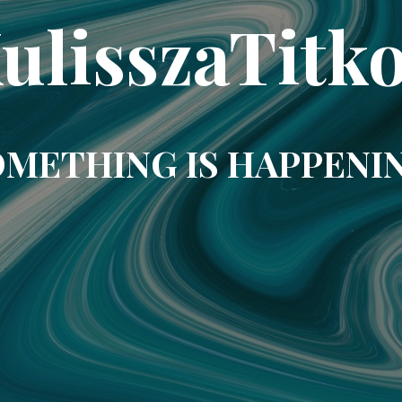
ulisszaTitk
METHING IS HAPPENI