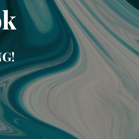
ok
NG!