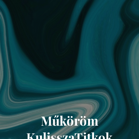
Műköröm
KulisszaTitkok