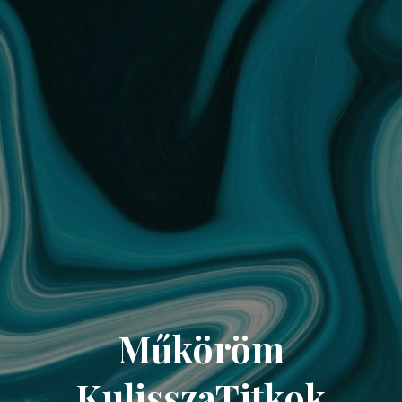
Műköröm
KulisszaTitkok