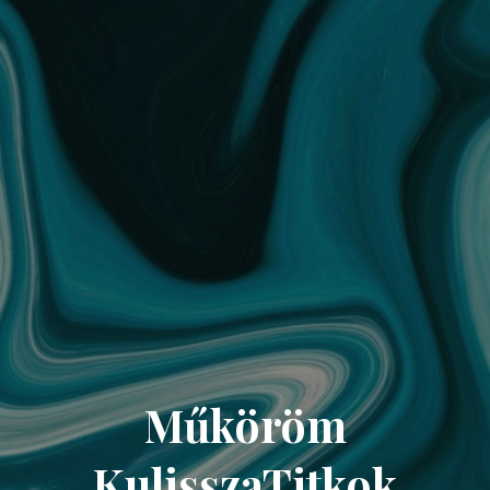
Műköröm
KulisszaTitkok