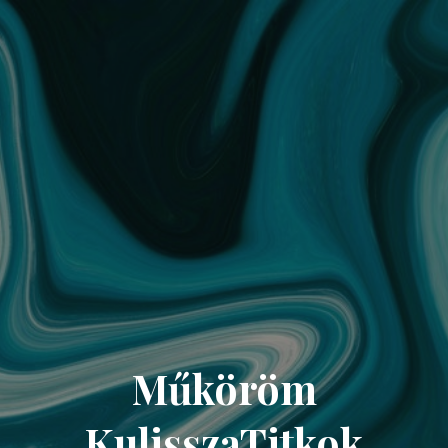
Műköröm
KulisszaTitkok