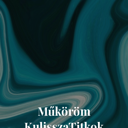
Műköröm
KulisszaTitkok