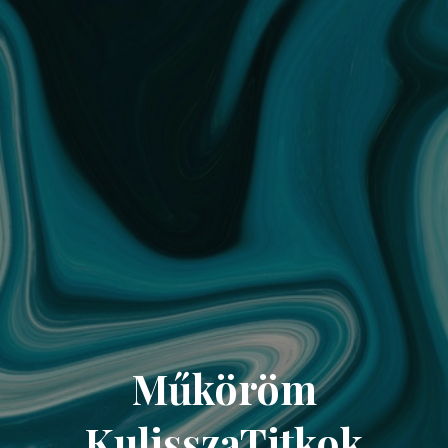
Műköröm
KulisszaTitkok