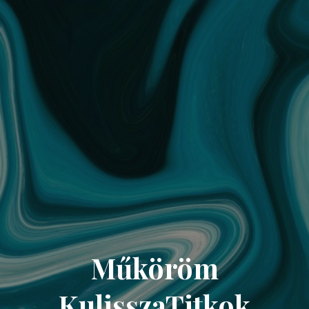
Műköröm
KulisszaTitkok