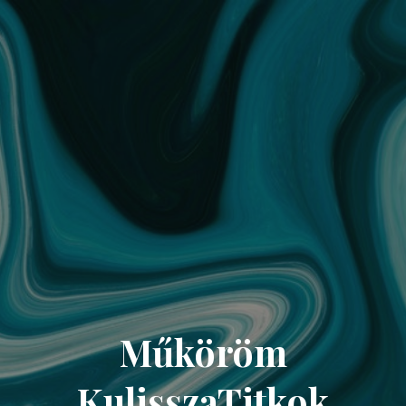
Műköröm
KulisszaTitkok