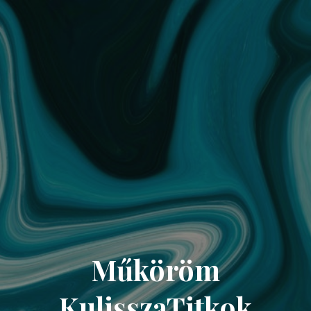
Műköröm
KulisszaTitkok